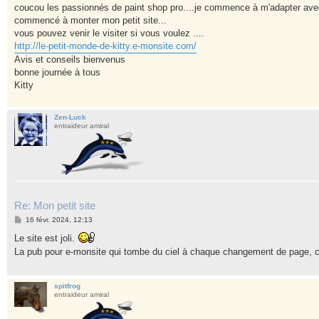
s
coucou les passionnés de paint shop pro....je commence à m'adapter avec c
s
commencé à monter mon petit site...
a
g
vous pouvez venir le visiter si vous voulez ....
e
http://le-petit-monde-de-kitty.e-monsite.com/
Avis et conseils bienvenus
bonne journée à tous
Kitty
Zen-Luck
entraideur amiral
Re: Mon petit site
M
16 févr. 2024, 12:13
e
s
Le site est joli.
s
La pub pour e-monsite qui tombe du ciel à chaque changement de page, c'e
a
g
e
spitfrog
entraideur amiral