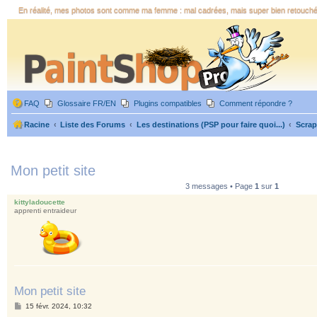
En réalité, mes photos sont comme ma femme : mal cadrées, mais super bien retouch
FAQ
Glossaire FR/EN
Plugins compatibles
Comment répondre ?
Racine
Liste des Forums
Les destinations (PSP pour faire quoi...)
Scra
Mon petit site
3 messages • Page
1
sur
1
kittyladoucette
apprenti entraideur
Mon petit site
M
15 févr. 2024, 10:32
e