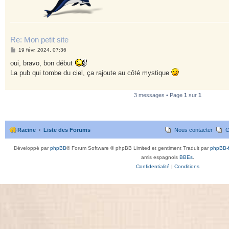
Re: Mon petit site
M
19 févr. 2024, 07:36
e
s
oui, bravo, bon début
s
La pub qui tombe du ciel, ça rajoute au côté mystique
a
g
e
3 messages • Page
1
sur
1
Racine
Liste des Forums
Nous contacter
C
Développé par
phpBB
® Forum Software © phpBB Limited et gentiment Traduit par
phpBB-f
amis espagnols
BBEs
.
Confidentialité
|
Conditions