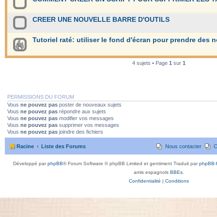
CREER UNE NOUVELLE BARRE D'OUTILS
Tutoriel raté: utiliser le fond d'écran pour prendre des 
4 sujets • Page
1
sur
1
PERMISSIONS DU FORUM
Vous
ne pouvez pas
poster de nouveaux sujets
Vous
ne pouvez pas
répondre aux sujets
Vous
ne pouvez pas
modifier vos messages
Vous
ne pouvez pas
supprimer vos messages
Vous
ne pouvez pas
joindre des fichiers
Racine
Liste des Forums
Nous contacter
C
Développé par
phpBB
® Forum Software © phpBB Limited et gentiment Traduit par
phpBB-f
amis espagnols
BBEs
.
Confidentialité
|
Conditions