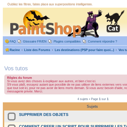
Oubliez les filtres, faites place aux superpositions intelligentes.
FAQ
Glossaire FR/EN
Plugins compatibles
Comment répondre ?
Racine
Liste des Forums
Les destinations (PSP pour faire quoi...)
Vos t
Vos tutos
Règles du forum
Si vous avez des choses à expliquer aux autres, et bien c'est ici.
S'il vous plaît, essayez autant que possible de ne pas utiliser de liens externes vers 
que tout soit ici, pour ne pas avoir de liens morts demain. Si vous avez besoin d'aide,
messagerie privée. Merci.
4 sujets • Page
1
sur
1
Sujets
SUPPRIMER DES OBJETS
COMMENT CREER UN SCRIPT POUR SUPPRIMER LES 