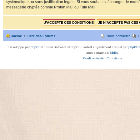
systématique ou sans justification légale. Si vous souhaitez échanger de mani
messagerie cryptée comme Proton Mail ou Tuta Mail.
Racine
Liste des Forums
Nous contacter
C
Développé par
phpBB
® Forum Software © phpBB Limited et gentiment Traduit par
phpBB-f
amis espagnols
BBEs
.
Confidentialité
|
Conditions