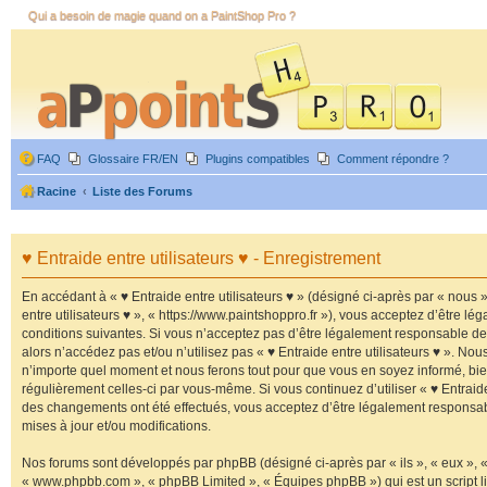
Qui a besoin de magie quand on a PaintShop Pro ?
FAQ
Glossaire FR/EN
Plugins compatibles
Comment répondre ?
Racine
Liste des Forums
♥ Entraide entre utilisateurs ♥ - Enregistrement
En accédant à « ♥ Entraide entre utilisateurs ♥ » (désigné ci-après par « nous »,
entre utilisateurs ♥ », « https://www.paintshoppro.fr »), vous acceptez d’être 
conditions suivantes. Si vous n’acceptez pas d’être légalement responsable de 
alors n’accédez pas et/ou n’utilisez pas « ♥ Entraide entre utilisateurs ♥ ». Nou
n’importe quel moment et nous ferons tout pour que vous en soyez informé, bien 
régulièrement celles-ci par vous-même. Si vous continuez d’utiliser « ♥ Entraide
des changements ont été effectués, vous acceptez d’être légalement responsa
mises à jour et/ou modifications.
Nos forums sont développés par phpBB (désigné ci-après par « ils », « eux », « 
« www.phpbb.com », « phpBB Limited », « Équipes phpBB ») qui est un script li