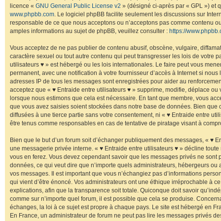
licence «
GNU General Public License v2
» (désigné ci-après par « GPL ») et q
www.phpbb.com
. Le logiciel phpBB facilite seulement les discussions sur Inte
responsable de ce que nous acceptons ou n’acceptons pas comme contenu ou 
amples informations au sujet de phpBB, veuillez consulter :
https://www.phpbb.
Vous acceptez de ne pas publier de contenu abusif, obscène, vulgaire, diffama
caractère sexuel ou tout autre contenu qui peut transgresser les lois de votre p
utilisateurs ♥ » est hébergé ou les lois internationales. Le faire peut vous me
permanent, avec une notification à votre fournisseur d’accès à Internet si nous
adresses IP de tous les messages sont enregistrées pour aider au renforcemen
acceptez que « ♥ Entraide entre utilisateurs ♥ » supprime, modifie, déplace ou v
lorsque nous estimons que cela est nécessaire. En tant que membre, vous acce
que vous avez saisies soient stockées dans notre base de données. Bien que c
diffusées à une tierce partie sans votre consentement, ni « ♥ Entraide entre uti
être tenus comme responsables en cas de tentative de piratage visant à compr
Bien que le but d’un forum soit d’échanger publiquement des messages, « ♥ Entra
une messagerie privée interne. « ♥ Entraide entre utilisateurs ♥ » décline toute
vous en ferez. Vous devez cependant savoir que les messages privés ne sont 
données, ce qui veut dire que n’importe quels administrateurs, hébergeurs ou au
vos messages. Il est important que vous n’échangiez pas d’informations perso
qui vient d’être énoncé. Vos administrateurs ont une éthique irréprochable à ce 
explications, afin que la transparence soit totale. Quiconque doit savoir qu’in
comme sur n’importe quel forum, il est possible que cela se produise. Concernan
échanges, la loi à ce sujet est propre à chaque pays. Le site est hébergé en Fra
En France, un administrateur de forum ne peut pas lire les messages privés des