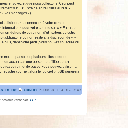
 nous envoyez et que nous collectons. Ceci peut
strement sur « ♥ Entraide entre utilisateurs ♥ »
ar « vos messages »).
l utilisé pour la connexion à votre compte
os informations pour votre compte sur « ♥ Entraide
on en-dehors de votre nom d’utilisateur, de votre
it obligatoire ou non, reste à la discrétion de « ♥
De plus, dans votre profil, vous pouvez souscrire ou
e mot de passe sur plusieurs sites Internet
 et en aucun cas une personne affiliée de « ♥
ubliez votre mot de passe, vous pouvez utiliser la
 et votre courriel, alors le logiciel phpBB générera
us contacter
Copyright
Heures au format
UTC+02:00
de nos amis espagnols
BBEs
.