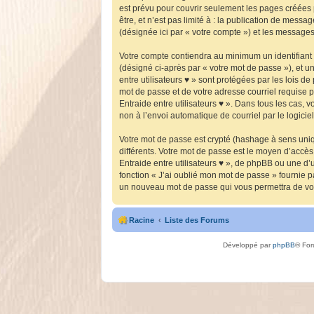
est prévu pour couvrir seulement les pages créées 
être, et n’est pas limité à : la publication de messa
(désignée ici par « votre compte ») et les message
Votre compte contiendra au minimum un identifiant 
(désigné ci-après par « votre mot de passe »), et u
entre utilisateurs ♥ » sont protégées par les lois 
mot de passe et de votre adresse courriel requise pa
Entraide entre utilisateurs ♥ ». Dans tous les cas,
non à l’envoi automatique de courriel par le logici
Votre mot de passe est crypté (hashage à sens uniqu
différents. Votre mot de passe est le moyen d’accès
Entraide entre utilisateurs ♥ », de phpBB ou une d’
fonction « J’ai oublié mon mot de passe » fournie p
un nouveau mot de passe qui vous permettra de vo
Racine
Liste des Forums
Développé par
phpBB
® For