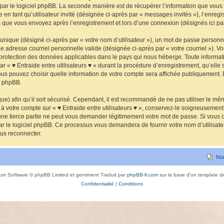
par le logiciel phpBB. La seconde manière est de récupérer l’information que vous
ge en tant qu’utilisateur invité (désignée ci-après par « messages invités »), l’enregi
s que vous envoyez après l’enregistrement et lors d’une connexion (désignés ici p
unique (désigné ci-après par « votre nom d’utilisateur »), un mot de passe personne
ne adresse courriel personnelle valide (désignée ci-après par « votre courriel »). V
de protection des données applicables dans le pays qui nous héberge. Toute informati
r « ♥ Entraide entre utilisateurs ♥ » durant la procédure d’enregistrement, qu’elle so
 vous pouvez choisir quelle information de votre compte sera affichée publiquement. 
el phpBB.
e) afin qu’il soit sécurisé. Cependant, il est recommandé de ne pas utiliser le mêm
 à votre compte sur « ♥ Entraide entre utilisateurs ♥ », conservez-le soigneusement
une tierce partie ne peut vous demander légitimement votre mot de passe. Si vous o
ar le logiciel phpBB. Ce processus vous demandera de fournir votre nom d’utilisateur
us reconnecter.
No
um Software © phpBB Limited et gentiment Traduit par
phpBB-fr.com
sur la base d'un template 
Confidentialité
|
Conditions