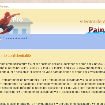
 Annuler.
♥ Entraide e
Comment répondre ?
e de confidentialité
de entre utilisateurs ♥ » et ses sociétés affiliées (désignés ci-après par « nous », «
igné ci-après par « ils », « eux », « leur », « logiciel phpBB », « www.phpbb.com »,
orte quelle session d’utilisation de votre part (désignée ci-après par « vos informa
Premièrement, en naviguant sur « ♥ Entraide entre utilisateurs ♥ », le logiciel php
iers temporaires du navigateur Internet de votre ordinateur. Les deux premiers cookie
 de session invité (désigné ci-après par « session-id »), qui vous sont automatiquem
 sujets de « ♥ Entraide entre utilisateurs ♥ » et est utilisé pour stocker les informa
au logiciel phpBB tout en naviguant sur « ♥ Entraide entre utilisateurs ♥ », bien 