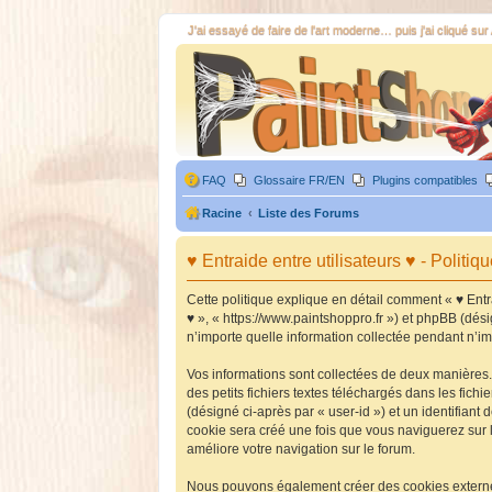
J'ai essayé de faire de l'art moderne… puis j'ai cliqué sur
FAQ
Glossaire FR/EN
Plugins compatibles
Racine
Liste des Forums
♥ Entraide entre utilisateurs ♥ - Politiqu
Cette politique explique en détail comment « ♥ Entrai
♥ », « https://www.paintshoppro.fr ») et phpBB (dés
n’importe quelle information collectée pendant n’imp
Vos informations sont collectées de deux manières. 
des petits fichiers textes téléchargés dans les fich
(désigné ci-après par « user-id ») et un identifiant
cookie sera créé une fois que vous naviguerez sur les
améliore votre navigation sur le forum.
Nous pouvons également créer des cookies externes 