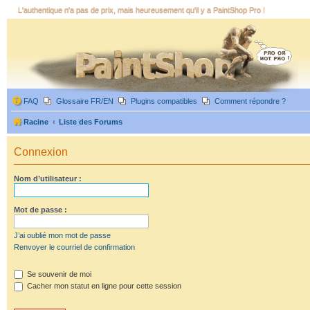
L'authentique n'a pas de prix, mais heureusement qu'il y a PaintShop Pro !
FAQ
Glossaire FR/EN
Plugins compatibles
Comment répondre ?
Racine
Liste des Forums
Connexion
Nom d’utilisateur :
Mot de passe :
J’ai oublié mon mot de passe
Renvoyer le courriel de confirmation
Se souvenir de moi
Cacher mon statut en ligne pour cette session