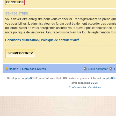
S’ENREGISTRER
Vous devez être enregistré pour vous connecter. L’enregistrement ne prend 
vos possibilités. L’administrateur du forum peut également accorder des perm
du forum. Avant de vous enregistrer, assurez-vous d’avoir pris connaissance de 
notre politique de vie privée. Assurez-vous de bien lire tout le règlement du for
Conditions d’utilisation
|
Politique de confidentialité
S’ENREGISTRER
Racine
Liste des Forums
Nous contacter
C
Développé par
phpBB
® Forum Software © phpBB Limited et gentiment Traduit par
phpBB-f
amis espagnols
BBEs
.
Confidentialité
|
Conditions