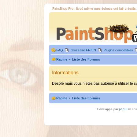
PaintShop Pro : là où même mes échecs ont l'air créatifs.
FAQ
Glossaire FR/EN
Plugins compatibles
Racine
Liste des Forums
Informations
Désolé mais vous n’êtes pas autorisé à utiliser le 
Racine
Liste des Forums
Développé par
phpBB
® For