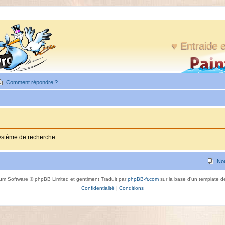
♥ Entraide e
Comment répondre ?
système de recherche.
No
um Software © phpBB Limited et gentiment Traduit par
phpBB-fr.com
sur la base d'un template 
Confidentialité
|
Conditions