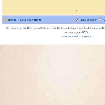
*
Racine
Liste des Forums
Nous contacter
C
Développé par
phpBB
® Forum Software © phpBB Limited et gentiment Traduit par
phpBB-f
amis espagnols
BBEs
.
Confidentialité
|
Conditions