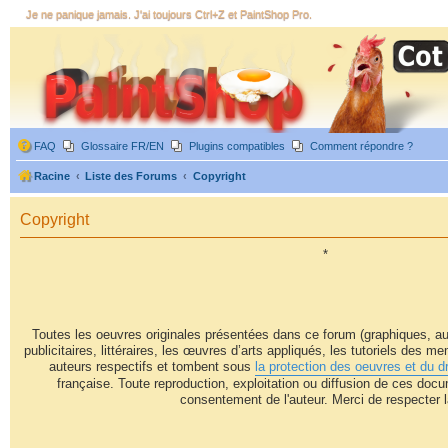
Je ne panique jamais. J'ai toujours Ctrl+Z et PaintShop Pro.
FAQ
Glossaire FR/EN
Plugins compatibles
Comment répondre ?
Racine
Liste des Forums
Copyright
Copyright
*
Toutes les oeuvres originales présentées dans ce forum (graphiques, au
publicitaires, littéraires, les œuvres d’arts appliqués, les tutoriels des m
auteurs respectifs et tombent sous
la protection des oeuvres et du dr
française. Toute reproduction, exploitation ou diffusion de ces docu
consentement de l'auteur. Merci de respecter la